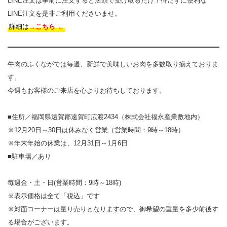
LINE注文は事前に注文すると店頭で受け取るだけ！待たずに便利な
LINE注文を是非ご利用くださいませ。
詳細は
→
こちら
←
牛肉のふくながでは毎週、新鮮で美味しいお肉を多数取り揃えておりま
す。
今週もお客様のご来店を心よりお待ちしております。
■住所／福岡県遠賀郡遠賀町広渡2434（株式会社福永産業敷地内）
※12月20日～30日は休みなく営業（営業時間：9時～18時）
※年末年始の休業は、12月31日～1月6日
■駐車場／あり
毎週金・土・日(営業時間：9時～18時)
※表示価格は全て「税込」です
※対面コーナーは量り売りとなりますので、御希望の重量を多少前後す
る場合がございます。