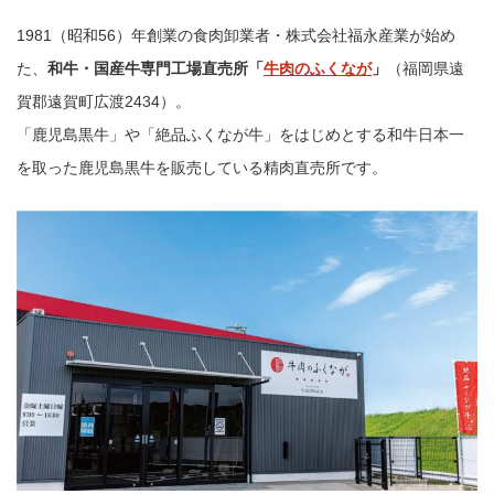
1981（昭和56）年創業の食肉卸業者・株式会社福永産業が始め
た、
和牛・国産牛専門工場直売所「
牛肉のふくなが
」
（福岡県遠
賀郡遠賀町広渡2434）。
「鹿児島黒牛」や「絶品ふくなが牛」をはじめとする和牛日本一
を取った鹿児島黒牛を販売している精肉直売所です。