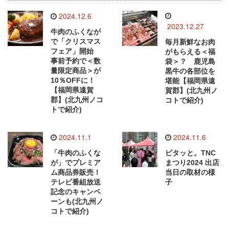
2024.12.6
2023.12.27
牛肉のふくなが
で「クリスマス
毎月新鮮なお肉
フェア」開始
がもらえる＜福
事前予約で＜数
袋＞？ 鹿児島
量限定商品＞が
黒牛の各部位を
10％OFFに！
堪能【福岡県遠
【福岡県遠賀
賀郡】(北九州ノ
郡】(北九州ノコ
コトで紹介)
トで紹介)
2024.11.1
2024.11.6
「牛肉のふくな
ピタッと。TNC
が」でプレミア
まつり2024 出店
ム商品券販売！
当日の取材の様
テレビ番組放送
子
記念のキャンペ
ーンも(北九州ノ
コトで紹介)