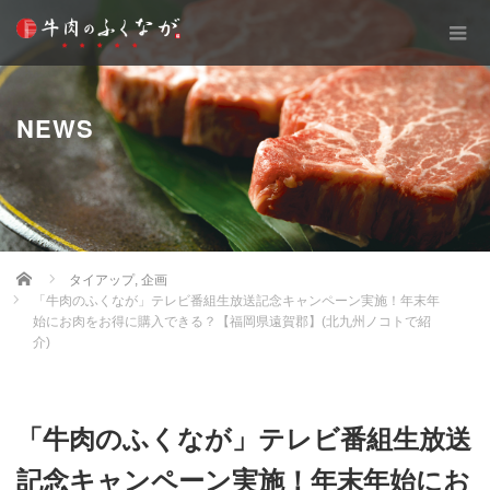
NEWS
Home
タイアップ
,
企画
「牛肉のふくなが」テレビ番組生放送記念キャンペーン実施！年末年
始にお肉をお得に購入できる？【福岡県遠賀郡】(北九州ノコトで紹
介)
「牛肉のふくなが」テレビ番組生放送
記念キャンペーン実施！年末年始にお