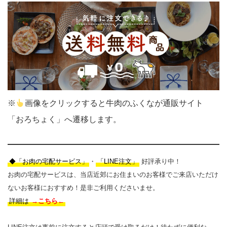
※
画像をクリックすると牛肉のふくなが通販サイト
「おろちょく」へ遷移します。
◆「お肉の宅配サービス」
・
「LINE注文」
好評承り中！
お肉の宅配サービスは、当店近郊にお住まいのお客様でご来店いただけ
ないお客様におすすめ！是非ご利用くださいませ。
詳細は
→
こちら
←