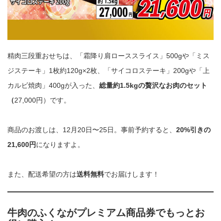
精肉三段重おせちは、「霜降り肩ローススライス」500gや「ミス
ジステーキ」1枚約120g×2枚、「サイコロステーキ」200gや「上
カルビ焼肉」400gが入った、
総量約1.5kgの贅沢なお肉のセット
（
27,000円）です。
商品のお渡しは、12月20日〜25日。事前予約すると、
20%引きの
21,600円
になりますよ。
また、配送希望の方は
送料無料
でお届けします！
牛肉のふくながプレミアム商品券でもっとお