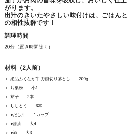
茄子がお肉の旨味を吸収し、おいしく仕上
がります。
出汁のきいたやさしい味付けは、ごはんと
の相性抜群です！
調理時間
20分（置き時間除く）
材料（2人前）
絶品ふくなが牛 万能切り落とし……200g
片栗粉……小1
茄子……2本
ししとう……6本
●だし汁……1カップ
●醤油……大4
●酒……大3