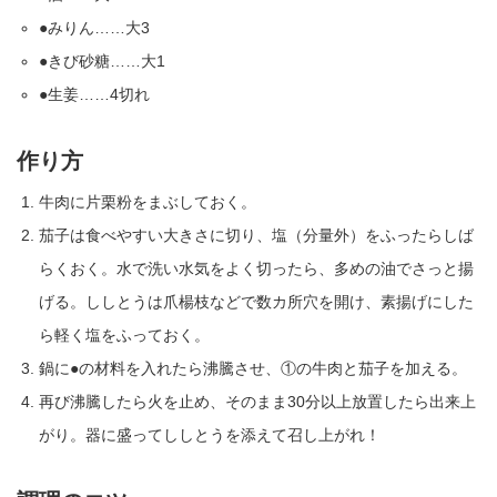
●みりん……大3
●きび砂糖……大1
●生姜……4切れ
作り方
牛肉に片栗粉をまぶしておく。
茄子は食べやすい大きさに切り、塩（分量外）をふったらしば
らくおく。水で洗い水気をよく切ったら、多めの油でさっと揚
げる。ししとうは爪楊枝などで数カ所穴を開け、素揚げにした
ら軽く塩をふっておく。
鍋に●の材料を入れたら沸騰させ、①の牛肉と茄子を加える。
再び沸騰したら火を止め、そのまま30分以上放置したら出来上
がり。器に盛ってししとうを添えて召し上がれ！